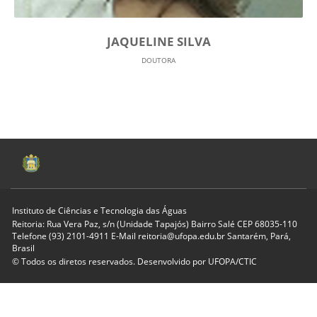
JAQUELINE SILVA
DOUTORA
Instituto de Ciências e Tecnologia das Águas
Reitoria: Rua Vera Paz, s/n (Unidade Tapajós) Bairro Salé CEP 68035-110
Telefone (93) 2101-4911 E-Mail reitoria@ufopa.edu.br Santarém, Pará,
Brasil
© Todos os diretos reservados. Desenvolvido por
UFOPA/CTIC