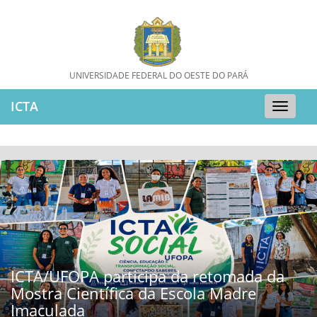
UNIVERSIDADE FEDERAL DO OESTE DO PARÁ
ICTA
Toggle
naviga
TA/UFOPA participa da retomada da
Se
stra Científica da Escola Madre
aculada