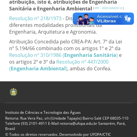
atribuição, isto é, atribuições de Engenharia
Sanitária e Engenharia Ambiental
[
PPC - 2020 (GRADE II)
]
Resolução nº 218/1973
- Discrimina atividades das
diferentes modalidades profissionais da
Engenharia, Arquitetura e Agronomia.
Atribuição Concedida pelo CREA-PA: Art. 7º da Lei
nº 5.194/66 combinado com os artigos 1º e 2º da
Resolução nº 310/1986 (
Engenharia Sanitária
)
e
os artigos 2º e 3° da
Resolução nº 447/2000
(
Engenharia Ambiental
)
, ambas do Confea.
Instituto de Ciências e Tecnologia das Águas
Reitoria: Rua Vera Paz, s/n (Unidade Tapajós) Bairro Salé CEP 68035-110
Telefone (93) 2101-4911 E-Mail reitoria@ufopa.edu.br Santarém, Pará,
Brasil
© Todos os diretos reservados. Desenvolvido por
UFOPA/CTIC