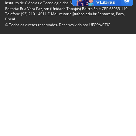
Instituto de Ciências e Tecnologia das Águas
Reitoria: Rua Vera Paz, s/n (Unidade Tapajós) Bairro Salé CEP 68035-110
Telefone (93) 2101-4911 E-Mail reitoria@ufopa.edu.br Santarém, Pará,
Brasil
© Todos os diretos reservados. Desenvolvido por
UFOPA/CTIC