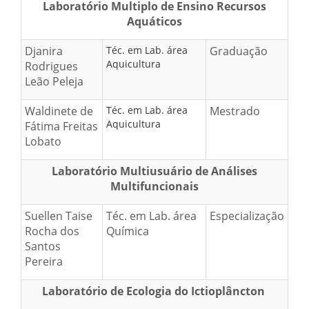
Laboratório Multiplo de Ensino Recursos
Aquáticos
Djanira
Téc. em Lab. área
Graduação
Aquicultura
Rodrigues
Leão Peleja
Waldinete de
Téc. em Lab. área
Mestrado
Aquicultura
Fátima Freitas
Lobato
Laboratório Multiusuário de Análises
Multifuncionais
Suellen Taise
Téc. em Lab. área
Especialização
Rocha dos
Química
Santos
Pereira
Laboratório de Ecologia do Ictioplâncton