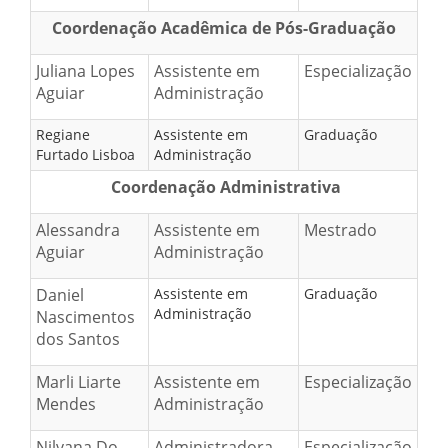
Coordenação Acadêmica de Pós-Graduação
Juliana Lopes
Assistente em
Especialização
Aguiar
Administração
Regiane
Assistente em
Graduação
Furtado Lisboa
Administração
Coordenação Administrativa
Alessandra
Assistente em
Mestrado
Aguiar
Administração
Daniel
Assistente em
Graduação
Administração
Nascimentos
dos Santos
Marli Liarte
Assistente em
Especialização
Mendes
Administração
Nilvana Do
Administradora
Especialização