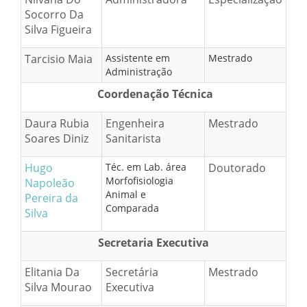
Socorro Da
Silva Figueira
Tarcisio Maia
Assistente em
Mestrado
Administração
Coordenação Técnica
Daura Rubia
Engenheira
Mestrado
Soares Diniz
Sanitarista
Hugo
Téc. em Lab. área
Doutorado
Morfofisiologia
Napoleão
Animal e
Pereira da
Comparada
Silva
Secretaria Executiva
Elitania Da
Secretária
Mestrado
Silva Mourao
Executiva