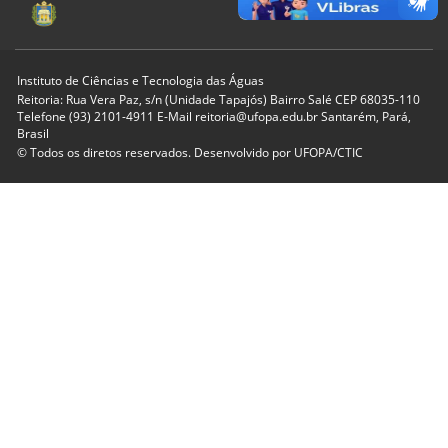
Instituto de Ciências e Tecnologia das Águas
Reitoria: Rua Vera Paz, s/n (Unidade Tapajós) Bairro Salé CEP 68035-110
Telefone (93) 2101-4911 E-Mail reitoria@ufopa.edu.br Santarém, Pará,
Brasil
© Todos os diretos reservados. Desenvolvido por
UFOPA/CTIC