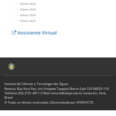
Editais 2022
Editais 2023
Editais 2024
Editais 2025
Assistente Virtual
Instituto de Ciências e Tecnologia das Águas
Reitoria: Rua Vera Paz, s/n (Unidade Tapajós) Bairro Salé CEP 68035-110
Telefone (93) 2101-4911 E-Mail reitoria@ufopa.edu.br Santarém, Pará,
Brasil
© Todos os diretos reservados. Desenvolvido por
UFOPA/CTIC