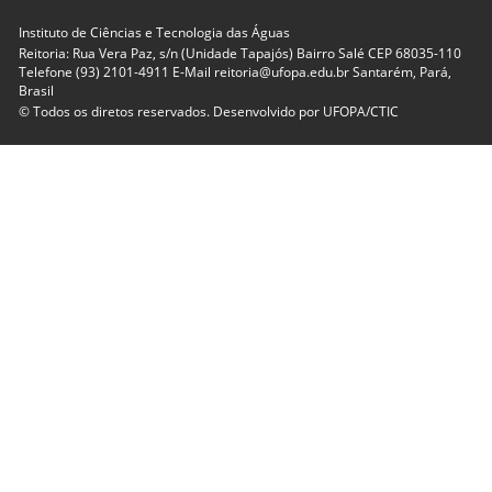
Instituto de Ciências e Tecnologia das Águas
Reitoria: Rua Vera Paz, s/n (Unidade Tapajós) Bairro Salé CEP 68035-110
Telefone (93) 2101-4911 E-Mail reitoria@ufopa.edu.br Santarém, Pará,
Brasil
© Todos os diretos reservados. Desenvolvido por
UFOPA/CTIC