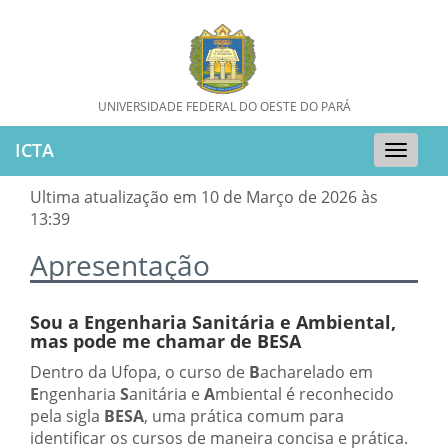
UNIVERSIDADE FEDERAL DO OESTE DO PARÁ
ICTA
Toggle
naviga
Ultima atualização em 10 de Março de 2026 às
13:39
Apresentação
Sou a Engenharia Sanitária e Ambiental,
mas pode me chamar de BESA
Dentro da Ufopa, o curso de
B
acharelado em
E
ngenharia
S
anitária e
A
mbiental é reconhecido
pela sigla
BESA
, uma prática comum para
identificar os cursos de maneira concisa e prática.