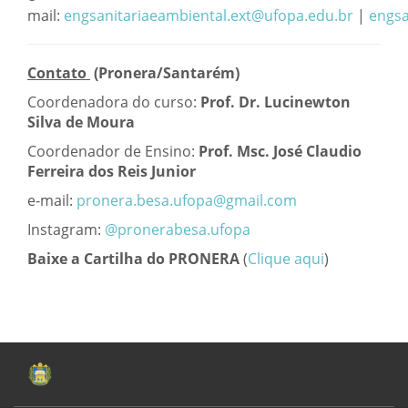
mail:
engsanitariaeambiental.ext@ufopa.edu.br
|
engsa
Contato
(Pronera/Santarém)
Coordenadora do curso:
Prof. Dr. Lucinewton
Silva de Moura
Coordenador de Ensino:
Prof. Msc. José Claudio
Ferreira dos Reis Junior
e-mail:
pronera.besa.ufopa@gmail.com
Instagram:
@pronerabesa.ufopa
Baixe a Cartilha do PRONERA
(
Clique aqui
)