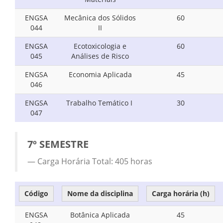
ENGSA
Mecânica dos Sólidos
60
044
II
ENGSA
Ecotoxicologia e
60
045
Análises de Risco
ENGSA
Economia Aplicada
45
046
ENGSA
Trabalho Temático I
30
047
7º SEMESTRE
Carga Horária Total: 405 horas
Código
Nome da disciplina
Carga horária (h)
ENGSA
Botânica Aplicada
45