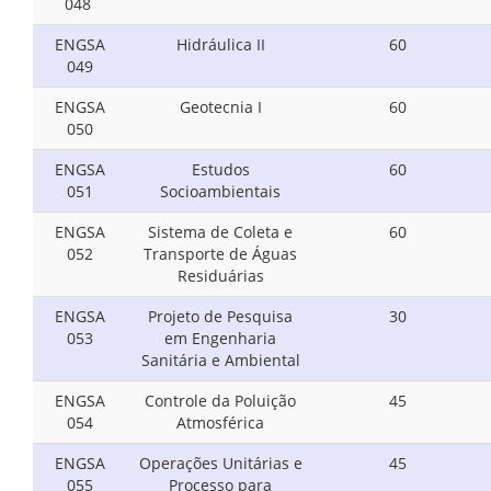
048
ENGSA
Hidráulica II
60
049
ENGSA
Geotecnia I
60
050
ENGSA
Estudos
60
051
Socioambientais
ENGSA
Sistema de Coleta e
60
052
Transporte de Águas
Residuárias
ENGSA
Projeto de Pesquisa
30
053
em Engenharia
Sanitária e Ambiental
ENGSA
Controle da Poluição
45
054
Atmosférica
ENGSA
Operações Unitárias e
45
055
Processo para