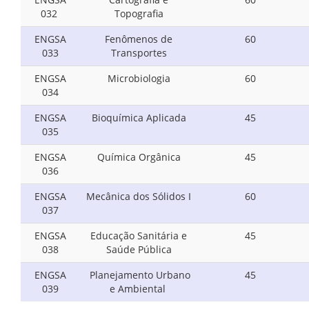
032
Topografia
ENGSA
Fenômenos de
60
033
Transportes
ENGSA
Microbiologia
60
034
ENGSA
Bioquímica Aplicada
45
035
ENGSA
Química Orgânica
45
036
ENGSA
Mecânica dos Sólidos I
60
037
ENGSA
Educação Sanitária e
45
038
Saúde Pública
ENGSA
Planejamento Urbano
45
039
e Ambiental