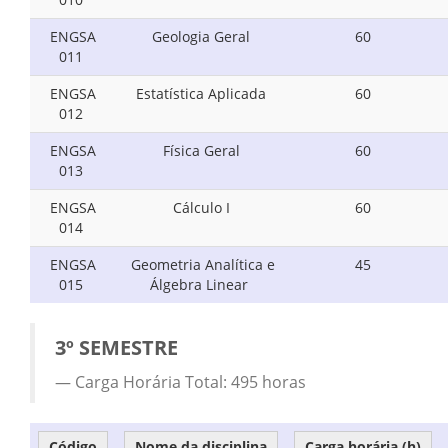
ENGSA
Geologia Geral
60
011
ENGSA
Estatística Aplicada
60
012
ENGSA
Física Geral
60
013
ENGSA
Cálculo I
60
014
ENGSA
Geometria Analítica e
45
015
Álgebra Linear
3º SEMESTRE
Carga Horária Total: 495 horas
Código
Nome da disciplina
Carga horária (h)