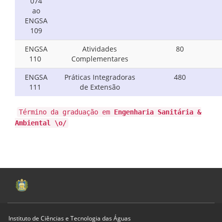
074
ao
ENGSA
109
ENGSA
Atividades
80
110
Complementares
ENGSA
Práticas Integradoras
480
111
de Extensão
Término da graduação em
Engenharia Sanitária &
Ambiental \o/
Instituto de Ciências e Tecnologia das Águas