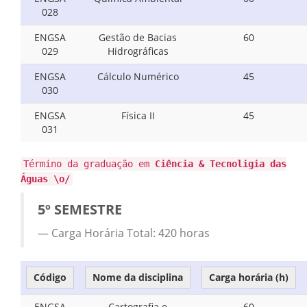
028
ENGSA
Gestão de Bacias
60
029
Hidrográficas
ENGSA
Cálculo Numérico
45
030
ENGSA
Física II
45
031
Término da graduação em
Ciência & Tecnoligia das
Águas \o/
5º SEMESTRE
Carga Horária Total: 420 horas
Código
Nome da disciplina
Carga horária (h)
ENGSA
Cartografia e
60