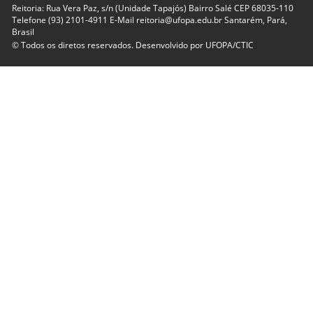
Reitoria: Rua Vera Paz, s/n (Unidade Tapajós) Bairro Salé CEP 68035-110
Telefone (93) 2101-4911 E-Mail reitoria@ufopa.edu.br Santarém, Pará,
Brasil
© Todos os diretos reservados. Desenvolvido por
UFOPA/CTIC