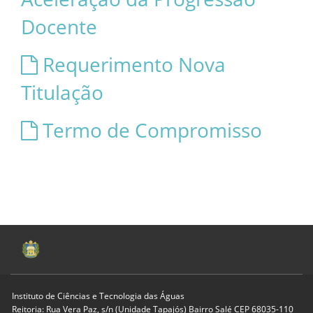
Docente
Requerimento Nova
Titulação
Termo de Compromisso
Instituto de Ciências e Tecnologia das Águas
Reitoria: Rua Vera Paz, s/n (Unidade Tapajós) Bairro Salé CEP 68035-110