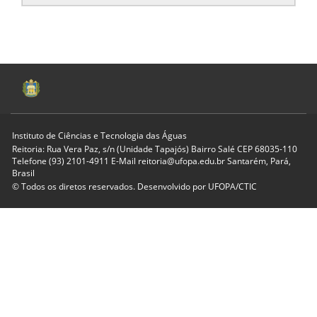
Instituto de Ciências e Tecnologia das Águas
Reitoria: Rua Vera Paz, s/n (Unidade Tapajós) Bairro Salé CEP 68035-110
Telefone (93) 2101-4911 E-Mail reitoria@ufopa.edu.br Santarém, Pará,
Brasil
© Todos os diretos reservados. Desenvolvido por
UFOPA/CTIC