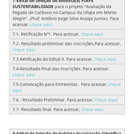
7
-
Edital de Seleção de bolsista(a) PIAPE
SUSTENTABILIDADE
para o projeto "Avaliação da
Pegada de Carbono no Campus da Ufopa em Monte
Alegre".
(Prof.
Antônio Jorge Silva Araújo Junior). Para
acessar,
clique aqui.
7.1. Retificação Nº1. Para acessar,
clique aqui.
7.2- Resultado preliminar das inscrições.Para acessar,
clique aqui.
7.3-Retificação do Edital II. Para acessar,
clique aqui.
7.4-Resultado Final das Inscrições. Para acessar.
clique aqui.
7.5-Convocação para Entrevistas . Para acessar,
clique
aqui.
7.6 - Resultado Preliminar. Para acessar,
clique aqui
.
7.7- Resultado final. Para acessar,
clique aqui.
8-Edital de Seleção de bolsista de Iniciação Ciéntífica