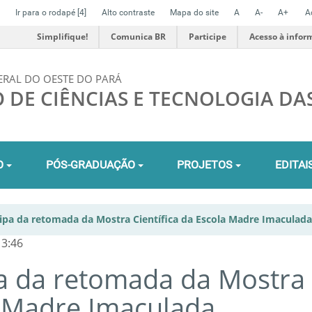
Ir para o rodapé
[4]
Alto contraste
Mapa do site
A
A-
A+
A
Simplifique!
Comunica BR
Participe
Acesso à infor
ERAL DO OESTE DO PARÁ
O DE CIÊNCIAS E TECNOLOGIA DA
O
PÓS-GRADUAÇÃO
PROJETOS
EDITAI
cipa da retomada da Mostra Científica da Escola Madre Imaculada
13:46
ipa da retomada da Mostra
a Madre Imaculada