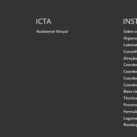
ICTA
INS
Assistente Virtual
Sobre o
Organ
Laborat
Consel
Direçã
Coorde
Coorde
Coorde
Coorde
Base ci
Técnico
Process
Formulá
Logoma
Resolu