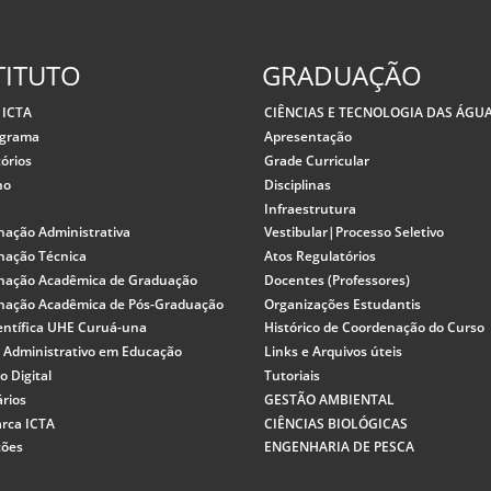
TITUTO
GRADUAÇÃO
 ICTA
CIÊNCIAS E TECNOLOGIA DAS ÁGU
ograma
Apresentação
órios
Grade Curricular
ho
Disciplinas
o
Infraestrutura
nação Administrativa
Vestibular|Processo Seletivo
nação Técnica
Atos Regulatórios
nação Acadêmica de Graduação
Docentes (Professores)
nação Acadêmica de Pós-Graduação
Organizações Estudantis
entífica UHE Curuá-una
Histórico de Coordenação do Curso
 Administrativo em Educação
Links e Arquivos úteis
o Digital
Tutoriais
rios
GESTÃO AMBIENTAL
rca ICTA
CIÊNCIAS BIOLÓGICAS
ções
ENGENHARIA DE PESCA