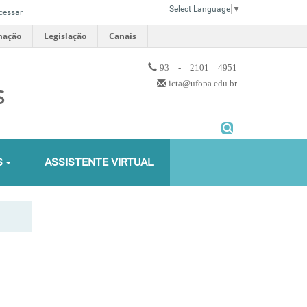
Select Language
▼
cessar
mação
Legislação
Canais
93 - 2101 4951
icta@ufopa.edu.br
S
S
ASSISTENTE VIRTUAL