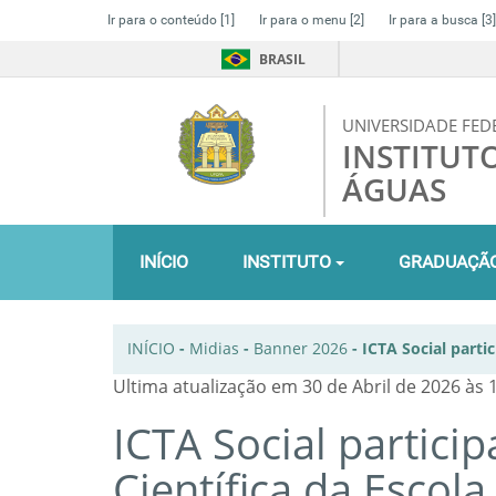
Ir para o conteúdo
[1]
Ir para o menu
[2]
Ir para a busca
[3]
BRASIL
UNIVERSIDADE FED
INSTITUT
ÁGUAS
INÍCIO
INSTITUTO
GRADUAÇÃ
INÍCIO
-
Midias
-
Banner 2026
-
ICTA Social parti
Ultima atualização em 30 de Abril de 2026 às 
ICTA Social partic
Científica da Escol