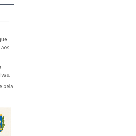
que
 aos
a
ivas.
e pela